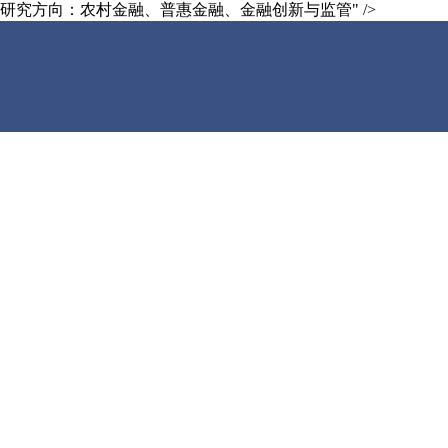
研究方向：农村金融、普惠金融、金融创新与监管" />
首页
学院概况
师资力量
人才培养
在
职
科学研究
党团工作
教