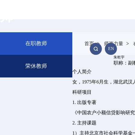
师
校友风采
招贤纳士
在职教师
首页
>
师资力量
>
EN
朱乾宇
FACULTY
职称：副
荣休教师
个人简介
女，1975年6月生，湖北
科研项目
1. 出版专著
《中国农户小额信贷影响研究》
2. 主持课题
1）主持北京市社会科学基金