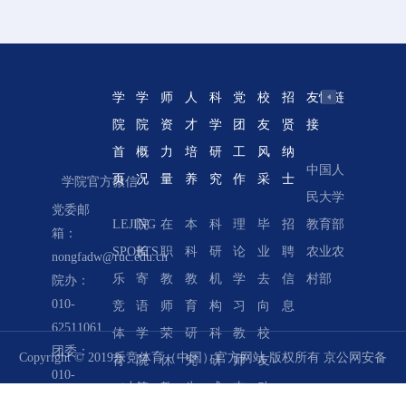
学
学
师
人
科
党
校
招
友情链
院
院
资
才
学
团
友
贤
接
首
概
力
培
研
工
风
纳
中国人
学院网
页
况
量
养
究
作
采
士
学院官方微信
民大学
络教学
党委邮
LEJING
院
在
本
科
理
毕
招
教育部
系统
箱：
SPORTS
长
职
科
研
论
业
聘
农业农
北京农
nongfadw@ruc.edu.cn
乐
寄
教
教
机
学
去
信
村部
业经济
院办：
010-
竞
语
师
育
构
习
向
息
学会
62511061
体
学
荣
研
科
教
校
中国合
团委：
Copyright © 2019乐竞体育（中国）官方网站 版权所有
京公网安备
育
院
休
究
研
师
友
作经济
010-
（中
简
教
生
成
支
动
评论
62511062