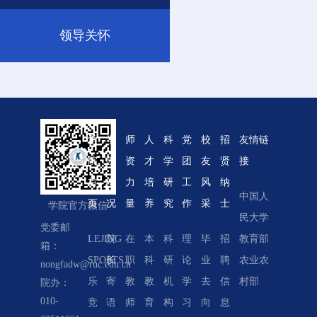
领导关怀
学
学
师
人
科
党
校
招
友情链
院
院
资
才
学
团
友
贤
接
首
概
力
培
研
工
风
纳
中国人
学院网
页
况
量
养
究
作
采
士
学院官方微信
民大学
络教学
党委邮
LEJING
院
在
本
科
理
毕
招
教育部
系统
箱：
SPORTS
长
职
科
研
论
业
聘
农业农
北京农
nongfadw@ruc.edu.cn
乐
寄
教
教
机
学
去
信
村部
业经济
院办：
010-
竞
语
师
育
构
习
向
息
学会