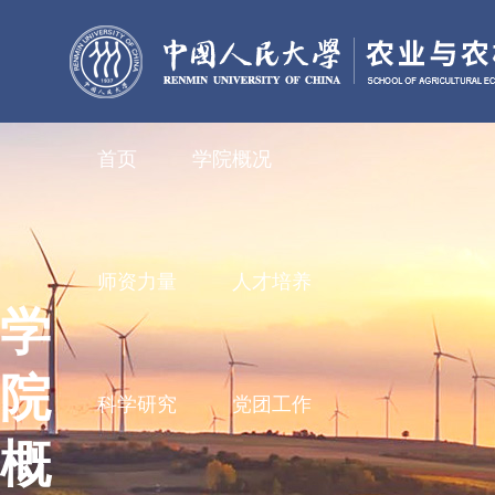
首页
学院概况
师资力量
人才培养
学
院
科学研究
党团工作
概