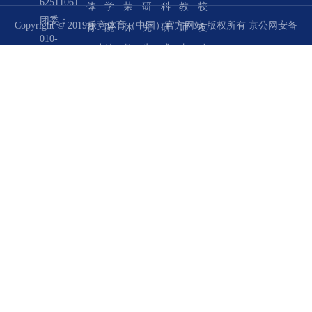
62511061
体
学
荣
研
科
教
校
中国合
团委：
Copyright © 2019乐竞体育（中国）官方网站 版权所有
京公网安备
育
院
休
究
研
师
友
作经济
010-
（中
简
教
生
成
支
动
评论
62511062
110402430004号
|
京ICP备05066828号-1
国）
介
师
教
果
部
态
教务：
官
管
育
学
学
杰
010-
82509135
方
理
术
生
出
同等学力/
网
团
期
党
校
在职培
站
队
刊
建
友
训：010-
教
组
学
团
62517773
师
织
术
学
风
机
讲
工
采
构
座
作
媒
历
神
信
体
史
农
息
聚
传
书
反