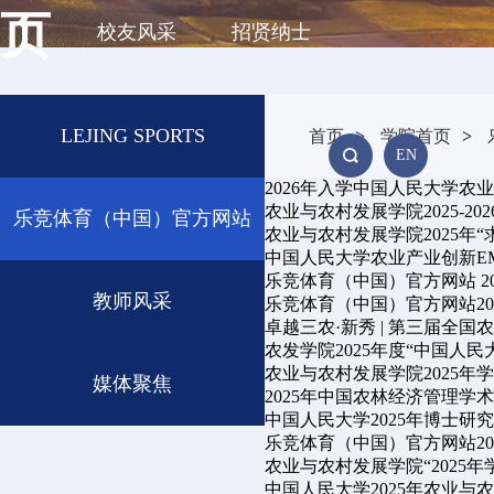
页
校友风采
招贤纳士
LEJING SPORTS
首页
>
学院首页
>
EN
2026年入学中国人民大学农
农业与农村发展学院2025-2
乐竞体育（中国）官方网站
农业与农村发展学院2025年
中国人民大学农业产业创新EMB
乐竞体育（中国）官方网站 2
教师风采
乐竞体育（中国）官方网站2
卓越三农·新秀 | 第三届全
农发学院2025年度“中国人
农业与农村发展学院2025
媒体聚焦
2025年中国农林经济管理学
中国人民大学2025年博士研
乐竞体育（中国）官方网站20
农业与农村发展学院“2025
中国人民大学2025年农业