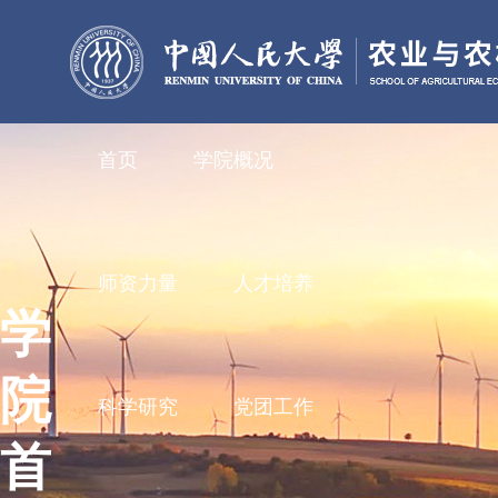
首页
学院概况
师资力量
人才培养
学
院
科学研究
党团工作
首