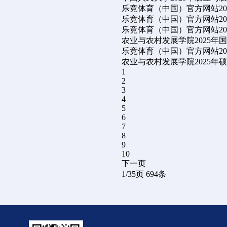
乐竞体育（中国）官方网站20
乐竞体育（中国）官方网站20
乐竞体育（中国）官方网站20
农业与农村发展学院2025
乐竞体育（中国）官方网站20
农业与农村发展学院2025年
1
2
3
4
5
6
7
8
9
10
下一页
1/35页 694条