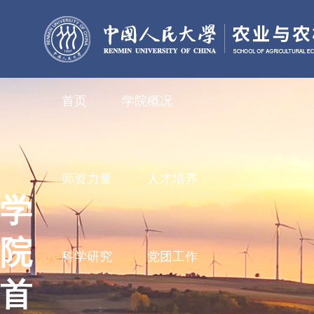
首页
学院概况
师资力量
人才培养
学
院
科学研究
党团工作
首