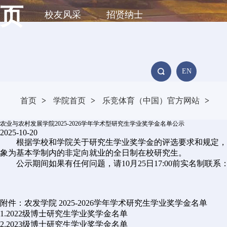
页
校友风采
招贤纳士
EN
首页
>
学院首页
>
乐竞体育（中国）官方网站
>
农业与农村发展学院2025-2026学年学术型研究生学业奖学金名单公示
2025-10-20
根据学校和学院关于研究生学业奖学金的评选要求和规定，学
象为基本学制内的非定向就业的全日制在校研究生。
公示期间如果有任何问题，请10月25日17:00前实名制联系：张老师 邮
附件：农发学院 2025-2026学年学术研究生学业奖学金名单
1.
2022级博士研究生学业奖学金名单
2.
2023级博士研究生学业奖学金名单