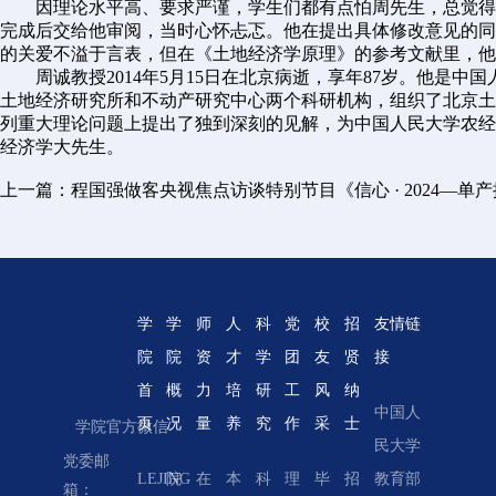
因理论水平高、要求严谨，学生们都有点怕周先生，总觉得达
完成后交给他审阅，当时心怀忐忑。他在提出具体修改意见的同
的关爱不溢于言表，但在《土地经济学原理》的参考文献里，他
周诚教授2014年5月15日在北京病逝，享年87岁。他
土地经济研究所和不动产研究中心两个科研机构，组织了北京土
列重大理论问题上提出了独到深刻的见解，为中国人民大学农经
经济学大先生。
上一篇：程国强做客央视焦点访谈特别节目《信心 · 2024—单
学
学
师
人
科
党
校
招
友情链
院
院
资
才
学
团
友
贤
接
首
概
力
培
研
工
风
纳
中国人
学院网
页
况
量
养
究
作
采
士
学院官方微信
民大学
络教学
党委邮
LEJING
院
在
本
科
理
毕
招
教育部
系统
箱：