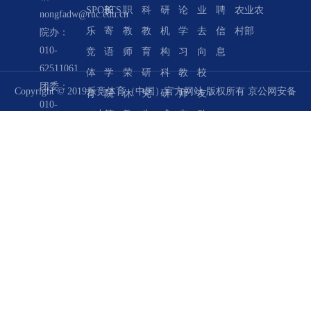
SPORTS
长
职
科
研
论
业
聘
农业农
北京农
nongfadw@ruc.edu.cn
乐
寄
教
教
机
学
去
信
村部
业经济
院办：
010-
竞
语
师
育
构
习
向
息
学会
62511061
体
学
荣
研
科
教
校
中国合
团委：
Copyright © 2019乐竞体育（中国）官方网站 版权所有
京公网安备
育
院
休
究
研
师
友
作经济
010-
（中
简
教
生
成
支
动
评论
62511062
110402430004号
|
京ICP备05066828号-1
国）
介
师
教
果
部
态
教务：
官
管
育
学
学
杰
010-
82509135
方
理
术
生
出
同等学力/
网
团
期
党
校
在职培
站
队
刊
建
友
训：010-
教
组
学
团
62517773
师
织
术
学
风
机
讲
工
采
构
座
作