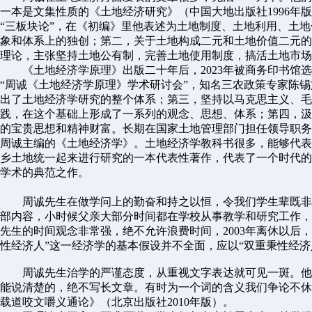
一本是文集性质的《土地经济研究》（中国大地出版社1996
“三板块论”，在《初编》里他表述为土地制度、土地利用、土
象和体系上的独创；第二，关于土地构成二元和土地价值二元的
理论，主张坚持土地公有制，完善土地使用制度，搞活土地市场
《土地经济学原理》出版二十年后，2023年被商务印书馆选
“周诚《土地经济学原理》学术研讨会”，知名三农政策专家陈
出了土地经济学研究的整个体系；第三，坚持以马克思主义、毛
践，在这个基础上形成了一系列的观念、思想、体系；第四，汲
的宝贵思想和精神财富。长期在国家土地管理部门担任领导职务
周诚主编的《土地经济学》。土地经济学教科书很多，能够代表
乡土地统一起来进行研究的一本代表性著作，代表了一个时代的
学术的典范之作。
周诚先生在做学问上的勤奋和持之以恒，令我们学生辈既非常
部内容，小时候父亲大部分时间都在学校从事教学和研究工作，
先生的时间观念非常强，绝不允许浪费时间，2003年离休以后
性经济人”这一经济学的基本假设并不全面，应以“双重秉性经
周诚先生治学的严谨态度，从重视文字表达就可见一斑。他
能说清楚的，绝不写长文章。有时为一个词的含义我们争论不休
载道咬文嚼义通论》（北京出版社2010年版）。