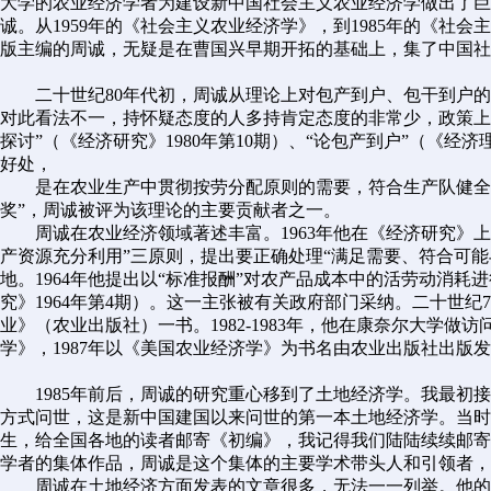
大学的农业经济学者为建设新中国社会主义农业经济学做出了巨
诚。从1959年的《社会主义农业经济学》，到1985年的《社
版主编的周诚，无疑是在曹国兴早期开拓的基础上，集了中国社
二十世纪80年代初，周诚从理论上对包产到户、包干到户
对此看法不一，持怀疑态度的人多持肯定态度的非常少，政策上
探讨”（《经济研究》1980年第10期）、“论包产到户”（《
好处，
是在农业生产中贯彻按劳分配原则的需要，符合生产队健全劳
奖”，周诚被评为该理论的主要贡献者之一。
周诚在农业经济领域著述丰富。1963年他在《经济研究》
产资源充分利用”三原则，提出要正确处理“满足需要、符合可能
地。1964年他提出以“标准报酬”对农产品成本中的活劳动消
究》1964年第4期）。这一主张被有关政府部门采纳。二十世纪
业》（农业出版社）一书。1982-1983年，他在康奈尔大学
学》，1987年以《美国农业经济学》为书名由农业出版社出版
1985年前后，周诚的研究重心移到了土地经济学。我最初接
方式问世，这是新中国建国以来问世的第一本土地经济学。当时
生，给全国各地的读者邮寄《初编》，我记得我们陆陆续续邮寄
学者的集体作品，周诚是这个集体的主要学术带头人和引领者，
周诚在土地经济方面发表的文章很多，无法一一列举。他的