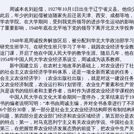
周诚本名刘起儒，1927年10月1日出生于辽宁省义县。他伯
此后，年少的刘起儒被迫随家先后迁居天津、西安、成都等地，
学农学院。在大学期间，受到我党所领导的进步学生运动的影响
了重要影响，1948年底在北平地下党的领导下离开北京大学投
1948年底周诚投奔解放区后，被分配到华北大学政治部学习
研究生班学习。在研究生班只学习了半年，就因农业经济专业教师
这门课，开启了他在中国人民大学的教学生涯。随后几年，他在
1954年中国人民大学农业经济系设立，周诚成为该系教师。
新中国建立后，在农村土地改革的基础上，对农业进行了社
的社会主义农业经济学学科体系，还是一项全新而紧迫的任务，
会主义农业经济学》（农业出版社出版），就是对这一建设任务
义农业经济制度，农业运行和计划管理、农业生产要素和生产管
兴是该书的组织者和主要作者，当时作为讲授农业经济学课程的
中国人民大学在文化大革命期间一度停办，文革结束后于19
书的编者说明写明：“本书由周诚主编，并对全书各章进行了不
6个部分30章，第一部分是社会主义农业经济结构即所有制结
问题，第四部分是农业部门经济和农业区域经济，第五部分是农
的特点：第一，对马克思列宁主义有关农业的学说、中国社会主
第三，在把握世界农业经济发展态势的前提下，把农业中生产关系