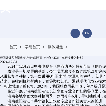
页
校友风采
招贤纳士
EN
首页
>
学院首页
>
媒体聚焦
>
程国强做客央视焦点访谈特别节目《信心 · 2024—单产提升夺丰收》
2024-12-31
2024年12月29日中央电视台《焦点访谈》特别节目《信心
农业是一切发展的基础，今年我国粮食不仅连续第21年迎
米带状复合种植，第一次采用6行玉米4行大豆相间种植，实现了
苗米。在收割机的帮助下，稻谷颗粒归仓。通过现代化农业技术
年相比增加了近10%。2024年，我国粮食再获丰收，单产提
临近年底，湖南益阳沅江长进水稻专业合作社的谷仓里，在
湖南各地水稻大多种植两季，然而今年6月，早稻抽穗时，
湖南益阳沅江市共华镇长进水稻专业合作社负责人徐长进：